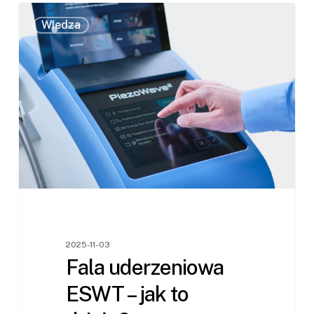
Fala
0
Wiedza
uderzeniowa
ESWT
–
jak
to
działa?
2025-11-03
Fala uderzeniowa
ESWT – jak to